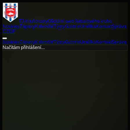
TJ Hrušovany
Oficiální web fotbalového klubu
Novinky
Zápasy
Kalendář
Týmy
Galerie
Umělka
Kontakt
Správa
CZ
DE
Novinky
Zápasy
Kalendář
Týmy
Galerie
Umělka
Kontakt
Správa
Načítám přihlášení...