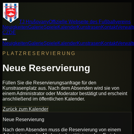
TJ Hrušovany
Offizielle Webseite des Fußballvereins
Neuigkeiten
Galerie
Spiele
Kalender
Kunstrasen
Kontakt
Verwalt
CZ
DE
Neuigkeiten
Galerie
Spiele
Kalender
Kunstrasen
Kontakt
Verwalt
PLATZRESERVIERUNG
Neue Reservierung
Füllen Sie die Reservierungsanfrage für den
Kunstrasenplatz aus. Nach dem Absenden wird sie von
einem Administrator oder Moderator bestätigt und erscheint
anschließend im öffentlichen Kalender.
Zurück zum Kalender
Neue Reservierung
Nach dem Absenden muss die Reservierung von einem